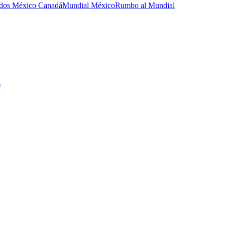
idos México Canadá
Mundial México
Rumbo al Mundial
.