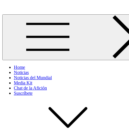
Skip
Más allá del GOL
to
content
Home
Noticias
Noticias del Mundial
Media Kit
Chat de la Afición
Suscríbete