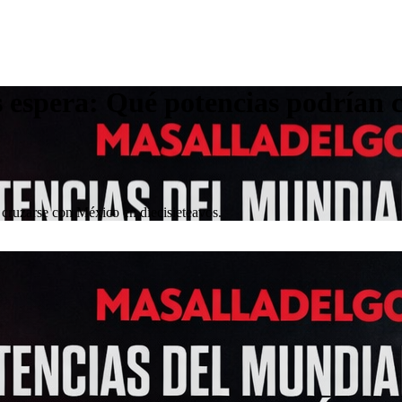
s espera: Qué potencias podrían 
 cruzarse con México en diecisieteavos.