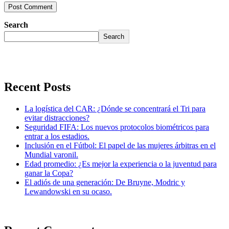
Search
Search
Recent Posts
La logística del CAR: ¿Dónde se concentrará el Tri para
evitar distracciones?
Seguridad FIFA: Los nuevos protocolos biométricos para
entrar a los estadios.
Inclusión en el Fútbol: El papel de las mujeres árbitras en el
Mundial varonil.
Edad promedio: ¿Es mejor la experiencia o la juventud para
ganar la Copa?
El adiós de una generación: De Bruyne, Modric y
Lewandowski en su ocaso.