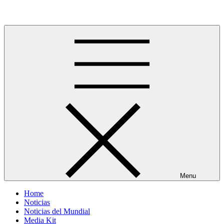
Skip
Más allá del GOL
to
content
Menu
Home
Noticias
Noticias del Mundial
Media Kit