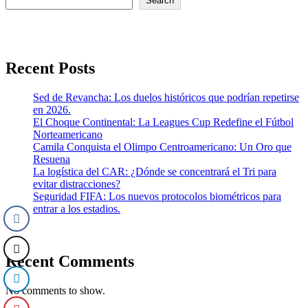
Search
Recent Posts
Sed de Revancha: Los duelos históricos que podrían repetirse
en 2026.
El Choque Continental: La Leagues Cup Redefine el Fútbol
Norteamericano
Camila Conquista el Olimpo Centroamericano: Un Oro que
Resuena
La logística del CAR: ¿Dónde se concentrará el Tri para
evitar distracciones?
Seguridad FIFA: Los nuevos protocolos biométricos para
entrar a los estadios.
Recent Comments
No comments to show.