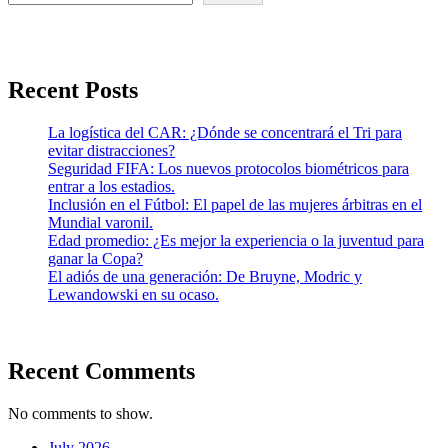
Recent Posts
La logística del CAR: ¿Dónde se concentrará el Tri para
evitar distracciones?
Seguridad FIFA: Los nuevos protocolos biométricos para
entrar a los estadios.
Inclusión en el Fútbol: El papel de las mujeres árbitras en el
Mundial varonil.
Edad promedio: ¿Es mejor la experiencia o la juventud para
ganar la Copa?
El adiós de una generación: De Bruyne, Modric y
Lewandowski en su ocaso.
Recent Comments
No comments to show.
July 2026