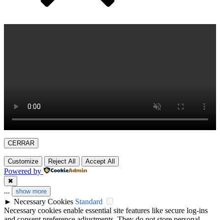
CERRAR
Customize
Reject All
Accept All
Powered by
✖
...
show more
►
Necessary Cookies
Standard
Necessary cookies enable essential site features like secure log-ins
and consent preference adjustments. They do not store personal