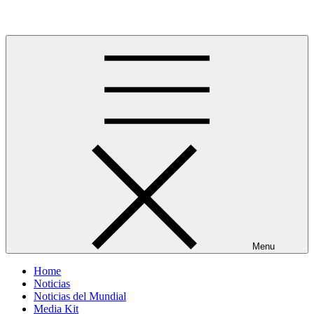
Skip
Más allá del GOL
to
content
Menu
Home
Noticias
Noticias del Mundial
Media Kit