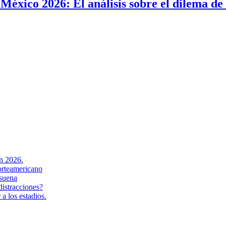
 México 2026: El análisis sobre el dilema de
en 2026.
orteamericano
suena
distracciones?
a los estadios.