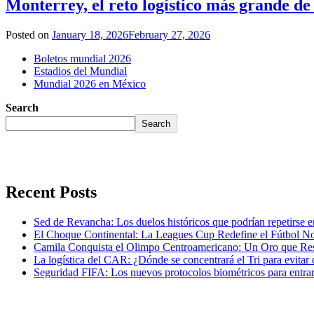
Monterrey, el reto logístico más grande de
Posted on
January 18, 2026
February 27, 2026
Boletos mundial 2026
Estadios del Mundial
Mundial 2026 en México
Search
Search
Recent Posts
Sed de Revancha: Los duelos históricos que podrían repetirse 
El Choque Continental: La Leagues Cup Redefine el Fútbol N
Camila Conquista el Olimpo Centroamericano: Un Oro que Re
La logística del CAR: ¿Dónde se concentrará el Tri para evitar 
Seguridad FIFA: Los nuevos protocolos biométricos para entrar 