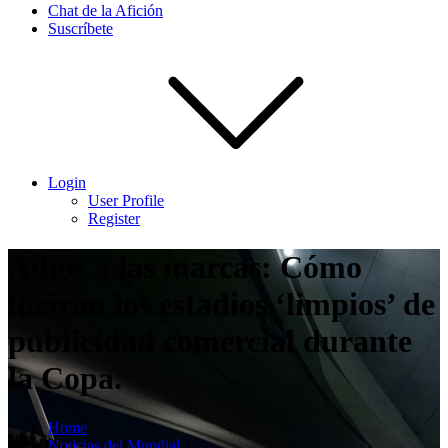
Chat de la Afición
Suscríbete
Login
User Profile
Register
Adiós a las marcas: Cómo
lucirán los estadios ‘limpios’ de
publicidad comercial durante
la Copa.
Home
Noticias del Mundial