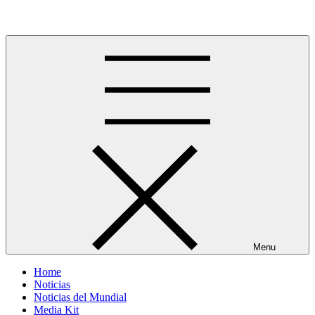
Skip
Más allá del GOL
to
content
Menu
Home
Noticias
Noticias del Mundial
Media Kit