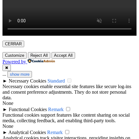
CERRAR
Customize
Reject All
Accept All
Powered by
✖
...
show more
►
Necessary Cookies
Standard
Necessary cookies enable essential site features like secure log-ins
and consent preference adjustments. They do not store personal
data.
None
►
Functional Cookies
Remark
Functional cookies support features like content sharing on social
media, collecting feedback, and enabling third-party tools.
None
►
Analytical Cookies
Remark
Analytical cookies track visitor interactions, providing insights on