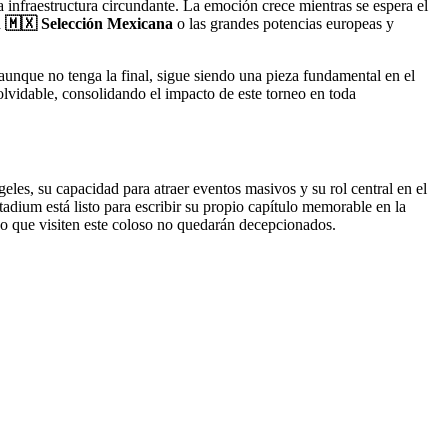
a infraestructura circundante. La emoción crece mientras se espera el
a
🇲🇽 Selección Mexicana
o las grandes potencias europeas y
aunque no tenga la final, sigue siendo una pieza fundamental en el
olvidable, consolidando el impacto de este torneo en toda
les, su capacidad para atraer eventos masivos y su rol central en el
adium está listo para escribir su propio capítulo memorable en la
do que visiten este coloso no quedarán decepcionados.