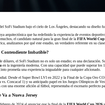
joya arquitectónica que ha redefinido la experiencia de eventos deporti
 muchos, el candidato natural para la gran final de la
FIFA World Cup
a, analizamos por qué este estadio, un verdadero referente en su clase
n Contendiente Imbatible?
dólares, el SoFi Stadium no es solo un estadio; es una declaración. Su 
a
en la ingeniería moderna. Con una capacidad que puede superar los 1
into prometía una experiencia inigualable para cualquier aficionado.
 mundial. Desde el Super Bowl LVI en 2022 y la Final de la Copa Oro
vs. Concacaf 1) y su anticipado papel en los Juegos Olímpicos de Ver
con una enorme afición al fútbol, representaba el escenario perfecto 
e Va a Nueva Jersey
febrero de 2024 al anunciar que la final de la
FIFA World Cup 2026
s