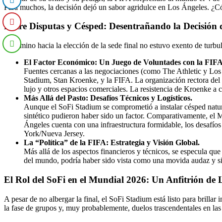
Para muchos, la decisión dejó un sabor agridulce en Los Ángeles. ¿C
Entre Disputas y Césped: Desentrañando la Decisión 
El camino hacia la elección de la sede final no estuvo exento de turbule
El Factor Económico: Un Juego de Voluntades con la FIFA
Fuentes cercanas a las negociaciones (como The Athletic y Los A
Stadium, Stan Kroenke, y la FIFA. La organización rectora del f
lujo y otros espacios comerciales. La resistencia de Kroenke a 
Más Allá del Pasto: Desafíos Técnicos y Logísticos.
Aunque el SoFi Stadium se comprometió a instalar césped natural
sintético pudieron haber sido un factor. Comparativamente, el 
Ángeles cuenta con una infraestructura formidable, los desafíos
York/Nueva Jersey.
La “Política” de la FIFA: Estrategia y Visión Global.
Más allá de los aspectos financieros y técnicos, se especula que
del mundo, podría haber sido vista como una movida audaz y si
El Rol del SoFi en el Mundial 2026: Un Anfitrión de 
A pesar de no albergar la final, el SoFi Stadium está listo para brillar
la fase de grupos y, muy probablemente, duelos trascendentales en las 