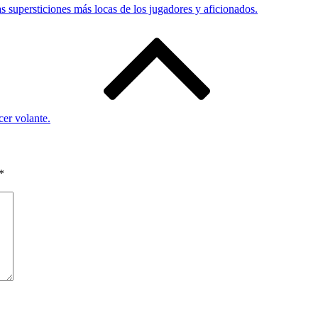
s supersticiones más locas de los jugadores y aficionados.
er volante.
*