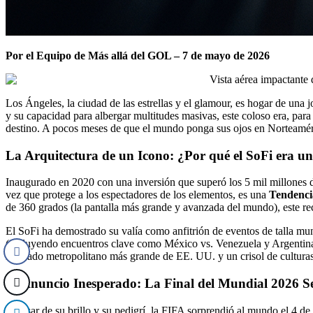
Por el Equipo de Más allá del GOL – 7 de mayo de 2026
Los Ángeles, la ciudad de las estrellas y el glamour, es hogar de una 
y su capacidad para albergar multitudes masivas, este coloso era, para
destino. A pocos meses de que el mundo ponga sus ojos en Norteaméric
La Arquitectura de un Icono: ¿Por qué el SoFi era u
Inaugurado en 2020 con una inversión que superó los 5 mil millones de 
vez que protege a los espectadores de los elementos, es una
Tendenci
de 360 grados (la pantalla más grande y avanzada del mundo), este rec
El SoFi ha demostrado su valía como anfitrión de eventos de talla
(incluyendo encuentros clave como México vs. Venezuela y Argentina 
mercado metropolitano más grande de EE. UU. y un crisol de culturas 
El Anuncio Inesperado: La Final del Mundial 2026 S
A pesar de su brillo y su pedigrí, la FIFA sorprendió al mundo el 4 de 