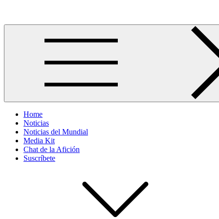
Skip
Más allá del GOL
to
content
Home
Noticias
Noticias del Mundial
Media Kit
Chat de la Afición
Suscríbete