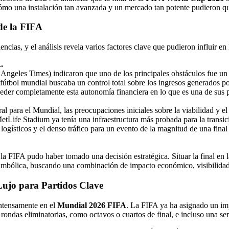
ómo una instalación tan avanzada y un mercado tan potente pudieron q
de la FIFA
ncias, y el análisis revela varios factores clave que pudieron influir en
.
ngeles Times) indicaron que uno de los principales obstáculos fue un d
útbol mundial buscaba un control total sobre los ingresos generados po
ceder completamente esta autonomía financiera en lo que es una de sus p
 para el Mundial, las preocupaciones iniciales sobre la viabilidad y el
MetLife Stadium ya tenía una infraestructura más probada para la transi
 logísticos y el denso tráfico para un evento de la magnitud de una fina
 la FIFA pudo haber tomado una decisión estratégica. Situar la final en 
mbólica, buscando una combinación de impacto económico, visibilidad 
Lujo para Partidos Clave
 intensamente en el
Mundial 2026 FIFA
. La FIFA ya ha asignado un imp
rondas eliminatorias, como octavos o cuartos de final, e incluso una sem