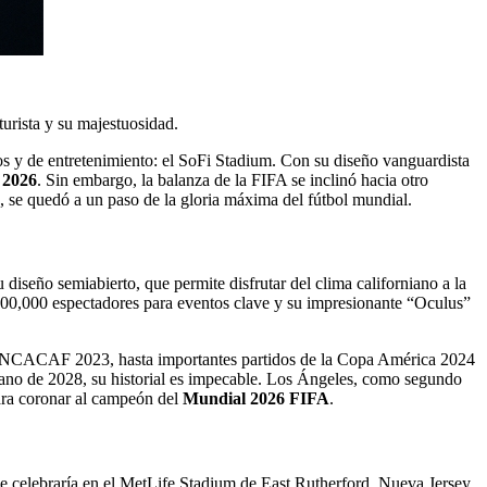
vos y de entretenimiento: el SoFi Stadium. Con su diseño vanguardista
 2026
. Sin embargo, la balanza de la FIFA se inclinó hacia otro
, se quedó a un paso de la gloria máxima del fútbol mundial.
diseño semiabierto, que permite disfrutar del clima californiano a la
00,000 espectadores para eventos clave y su impresionante “Oculus”
 CONCACAF 2023, hasta importantes partidos de la Copa América 2024
ano de 2028, su historial es impecable. Los Ángeles, como segundo
para coronar al campeón del
Mundial 2026 FIFA
.
e celebraría en el MetLife Stadium de East Rutherford, Nueva Jersey.