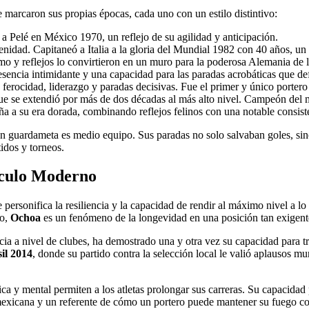
e marcaron sus propias épocas, cada uno con un estilo distintivo:
a Pelé en México 1970, un reflejo de su agilidad y anticipación.
enidad. Capitaneó a Italia a la gloria del Mundial 1982 con 40 años, un
smo y reflejos lo convirtieron en un muro para la poderosa Alemania de 
encia intimidante y una capacidad para las paradas acrobáticas que de
 ferocidad, liderazgo y paradas decisivas. Fue el primer y único porter
ue se extendió por más de dos décadas al más alto nivel. Campeón del 
ña a su era dorada, combinando reflejos felinos con una notable consist
an guardameta es medio equipo. Sus paradas no solo salvaban goles, sin
idos y torneos.
áculo Moderno
e personifica la resiliencia y la capacidad de rendir al máximo nivel a l
do,
Ochoa
es un fenómeno de la longevidad en una posición tan exigent
ncia a nivel de clubes, ha demostrado una y otra vez su capacidad para t
il 2014
, donde su partido contra la selección local le valió aplausos mu
ca y mental permiten a los atletas prolongar sus carreras. Su capacidad 
n mexicana y un referente de cómo un portero puede mantener su fuego co