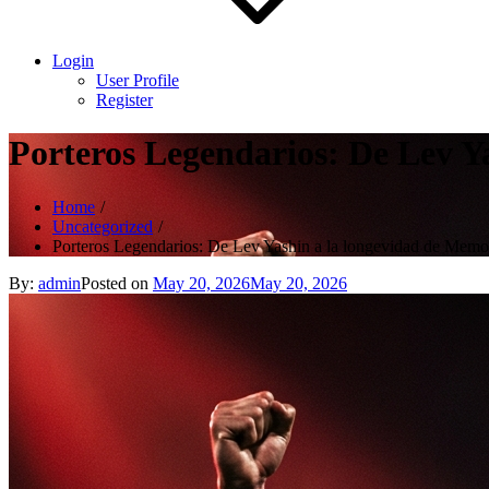
Login
User Profile
Register
Porteros Legendarios: De Lev Y
Home
Uncategorized
Porteros Legendarios: De Lev Yashin a la longevidad de Mem
By:
admin
Posted on
May 20, 2026
May 20, 2026