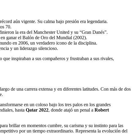
 récord aún vigente. Su calma bajo presión era legendaria.
los 70.
finieron la era del Manchester United y su “Gran Danés”.
o en ganar el Balón de Oro del Mundial (2002).
mundo en 2006, un verdadero icono de la disciplina.
encia y un liderazgo silencioso.
o que inspiraban a sus compañeros y frustraban a sus rivales,
o largo de una carrera extensa y en diferentes latitudes. Con más de dos
e.
ransformarse en un coloso bajo los tres palos en los grandes
ndiales, hasta
Qatar 2022
, donde atajó un penal a
Robert
para brillar en momentos cumbre, su carisma y su instinto para las
mpetitivo por un tiempo extraordinario. Representa la evolución del