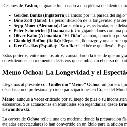
Después de
Yashin
, el guante fue pasado a una plétora de talentos qu
Gordon Banks (Inglaterra):
Famoso por “la parada del siglo” 
Dino Zoff (Italia):
La personificación de la longevidad y la ser
Sepp Maier (Alemania):
Carismático y espectacular, su atleti
Peter Schmeichel (Dinamarca):
Un gigante danés con una pres
Oliver Kahn (Alemania):
“
El Titán
” alemán, conocido por su
Gianluigi Buffon (Italia):
Elegancia, liderazgo y una carrera q
Iker Casillas (España):
“
San Iker
“, el héroe que llevó a Espa
Estos porteros, entre muchos otros, consolidaron la idea de que un gr
convirtiéndose en momentos decisivos que cambiaban el curso de part
Memo Ochoa: La Longevidad y el Espect
Llegamos al presente con
Guillermo “Memo” Ochoa
, un portero qu
décadas como profesional y cinco participaciones en Copas del Mun
Memo
, aunque a veces criticado por su juego de pies o su inconsiste
escenarios. Sus actuaciones en Mundiales son legendarias: desde
Bras
Lewandowski
.
La carrera de
Ochoa
refleja una era moderna donde la preparación físi
atajadas espectaculares lo han convertido en un ídolo para la afició