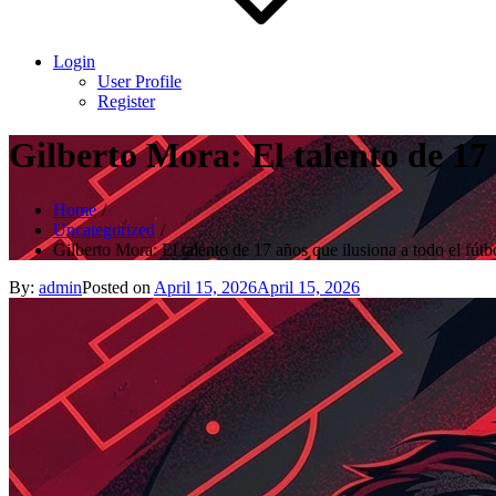
Login
User Profile
Register
Gilberto Mora: El talento de 17 
Home
Uncategorized
Gilberto Mora: El talento de 17 años que ilusiona a todo el fútb
By:
admin
Posted on
April 15, 2026
April 15, 2026