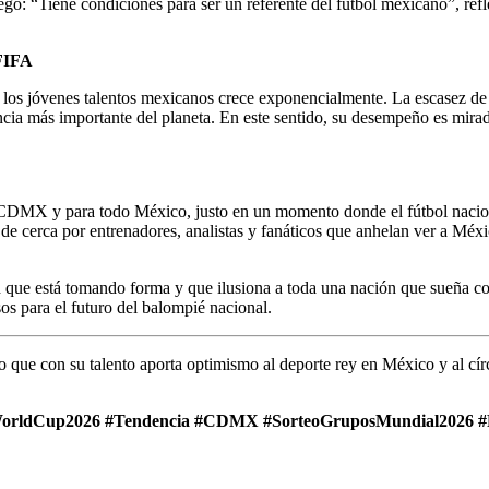
egó: “Tiene condiciones para ser un referente del fútbol mexicano”, ref
 FIFA
a los jóvenes talentos mexicanos crece exponencialmente. La escasez de 
ncia más importante del planeta. En este sentido, su desempeño es mirad
CDMX y para todo México, justo en un momento donde el fútbol naciona
 cerca por entrenadores, analistas y fanáticos que anhelan ver a Méxi
 que está tomando forma y que ilusiona a toda una nación que sueña con
os para el futuro del balompié nacional.
 que con su talento aporta optimismo al deporte rey en México y al círcu
WorldCup2026 #Tendencia #CDMX #SorteoGruposMundial2026 #