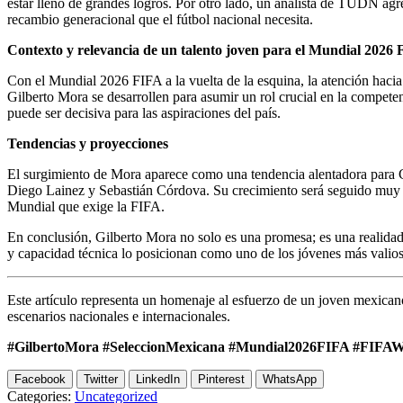
estar lleno de grandes logros. Por otro lado, un analista de TUDN agr
recambio generacional que el fútbol nacional necesita.
Contexto y relevancia de un talento joven para el Mundial 2026
Con el Mundial 2026 FIFA a la vuelta de la esquina, la atención haci
Gilberto Mora se desarrollen para asumir un rol crucial en la compete
puede ser decisiva para las aspiraciones del país.
Tendencias y proyecciones
El surgimiento de Mora aparece como una tendencia alentadora para 
Diego Lainez y Sebastián Córdova. Su crecimiento será seguido muy de
Mundial que exige la FIFA.
En conclusión, Gilberto Mora no solo es una promesa; es una realidad
y capacidad técnica lo posicionan como uno de los jóvenes más valios
Este artículo representa un homenaje al esfuerzo de un joven mexicano
escenarios nacionales e internacionales.
#GilbertoMora #SeleccionMexicana #Mundial2026FIFA #FIFA
Facebook
Twitter
LinkedIn
Pinterest
WhatsApp
Categories:
Uncategorized