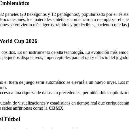
o Emblemático
 32 paneles (20 hexágonos y 12 pentágonos), popularizado por el Telsta
. Poco después, los materiales sintéticos comenzaron a reemplazar el cu
es se volvieron más ligeros, rápidos y predecibles, haciendo que las ju
A World Cup 2026
s cosidos. Es un instrumento de alta tecnología. La evolución más emoci
os pequeños dispositivos, imperceptibles para el ojo y el tacto del jugado
omo el fuera de juego semi-automático se elevará a un nuevo nivel. Los m
ano.
acceso a una riqueza de datos sin precedentes, permitiéndoles optimizar
rutarán de visualizaciones y estadísticas en tiempo real que enriquecerán
s sedes anfitrionas como la
CDMX
.
l Fútbol