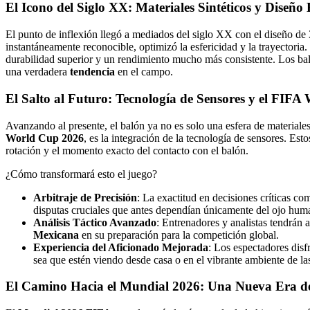
El Icono del Siglo XX: Materiales Sintéticos y Diseñ
El punto de inflexión llegó a mediados del siglo XX con el diseño de
instantáneamente reconocible, optimizó la esfericidad y la trayectoria
durabilidad superior y un rendimiento mucho más consistente. Los balon
una verdadera
tendencia
en el campo.
El Salto al Futuro: Tecnología de Sensores y el FIF
Avanzando al presente, el balón ya no es solo una esfera de materiale
World Cup 2026
, es la integración de la tecnología de sensores. Est
rotación y el momento exacto del contacto con el balón.
¿Cómo transformará esto el juego?
Arbitraje de Precisión
: La exactitud en decisiones críticas c
disputas cruciales que antes dependían únicamente del ojo hum
Análisis Táctico Avanzado
: Entrenadores y analistas tendrán 
Mexicana
en su preparación para la competición global.
Experiencia del Aficionado Mejorada
: Los espectadores disf
sea que estén viendo desde casa o en el vibrante ambiente de la
El Camino Hacia el Mundial 2026: Una Nueva Era de