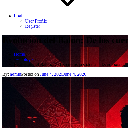
Login
User Profile
Register
Evolución del Balón: De los cuer
Home
Tecnologia
Evolución del Balón: De los cueros pesados a la tecnología de 
By:
admin
Posted on
June 4, 2026
June 4, 2026