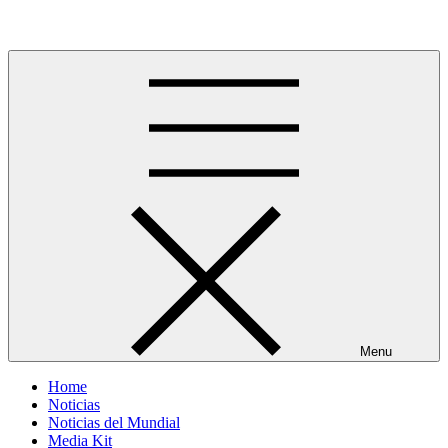
Skip
Más allá del GOL
to
content
Menu
Home
Noticias
Noticias del Mundial
Media Kit