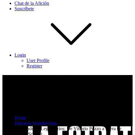
Chat de la Afición
Suscríbete
Login
User Profile
Register
Entrenadores Legendarios: De
Vittorio Pozzo a la era de
Lionel Scaloni.
Home
Historias Mundialistas
Entrenadores Legendarios: De Vittorio Pozzo a la era de
Lionel Scaloni.