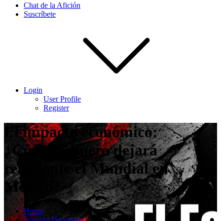
Chat de la Afición
Suscríbete
Login
User Profile
Register
El impacto económico:
¿Cuánto dinero dejará
realmente el Mundial en
México?
Home
Turismo Deportivo