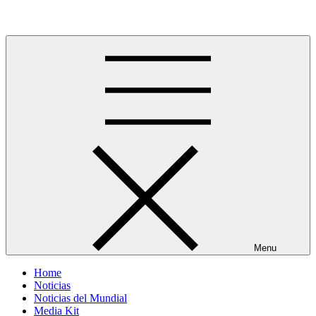
Skip
Más allá del GOL
to
content
Menu
Home
Noticias
Noticias del Mundial
Media Kit