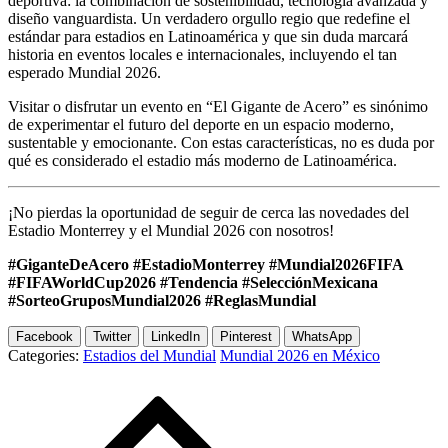
deportiva: la combinación de sostenibilidad, tecnología avanzada y
diseño vanguardista. Un verdadero orgullo regio que redefine el
estándar para estadios en Latinoamérica y que sin duda marcará
historia en eventos locales e internacionales, incluyendo el tan
esperado Mundial 2026.
Visitar o disfrutar un evento en “El Gigante de Acero” es sinónimo
de experimentar el futuro del deporte en un espacio moderno,
sustentable y emocionante. Con estas características, no es duda por
qué es considerado el estadio más moderno de Latinoamérica.
¡No pierdas la oportunidad de seguir de cerca las novedades del
Estadio Monterrey y el Mundial 2026 con nosotros!
#GiganteDeAcero #EstadioMonterrey #Mundial2026FIFA
#FIFAWorldCup2026 #Tendencia #SelecciónMexicana
#SorteoGruposMundial2026 #ReglasMundial
Facebook
Twitter
LinkedIn
Pinterest
WhatsApp
Categories:
Estadios del Mundial
Mundial 2026 en México
Post
navigation