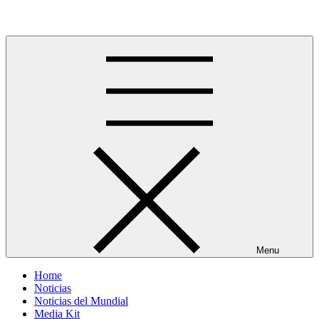
Skip
Más allá del GOL
to
content
Menu
Home
Noticias
Noticias del Mundial
Media Kit