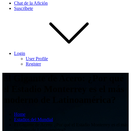
Chat de la Afición
Suscríbete
Login
User Profile
Register
El Gigante de Acero: ¿Por qué
el Estadio Monterrey es el más
moderno de Latinoamérica?
Home
Estadios del Mundial
El Gigante de Acero: ¿Por qué el Estadio Monterrey es el más
moderno de Latinoamérica?