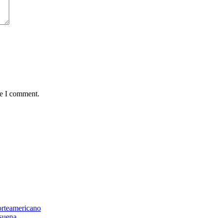
me I comment.
orteamericano
suena