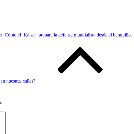
z: Cómo el ‘Kaiser’ prepara la defensa mundialista desde el banquillo.
en nuestras calles?
*