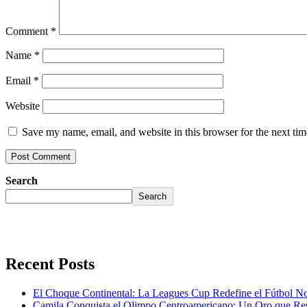
Comment
*
Name
*
Email
*
Website
Save my name, email, and website in this browser for the next ti
Search
Search
Recent Posts
El Choque Continental: La Leagues Cup Redefine el Fútbol N
Camila Conquista el Olimpo Centroamericano: Un Oro que Re