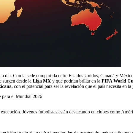
a a día. Con la sede compartida entre Estados Unidos, Canadá y México,
e surgen desde la
Liga MX
y que podrían brillar en la
FIFA World Cu
xicana
, con el potencial para ser la revelación que el país necesita en la
la excepción. Jóvenes futbolistas están destacando en clubes como Améri
 precisión frente al arco. Su juventud les da margen de mejora y tiempo