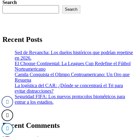
Search
Search
Recent Posts
Sed de Revancha: Los duelos históricos que podrían repetirse
en 2026.
El Choque Continental: La Leagues Cup Redefine el Fútbol
Norteamericano
Camila Conquista el Olimpo Centroamericano: Un Oro que
Resuena
La logística del CAR: ¿Dónde se concentrará el Tri para
evitar distracciones?
Seguridad FIFA: Los nuevos protocolos biométricos para
entrar a los estadios.
Recent Comments