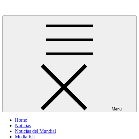
Skip
Más allá del GOL
to
content
Menu
Home
Noticias
Noticias del Mundial
Media Kit