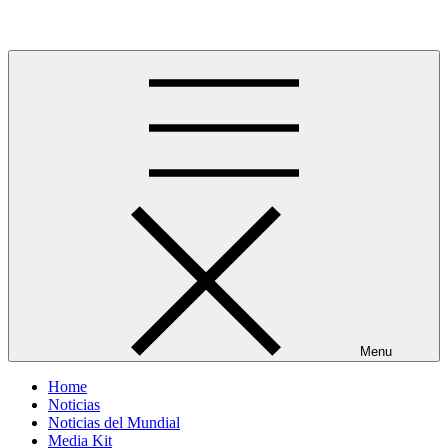
Skip
Más allá del GOL
to
content
Menu
Home
Noticias
Noticias del Mundial
Media Kit