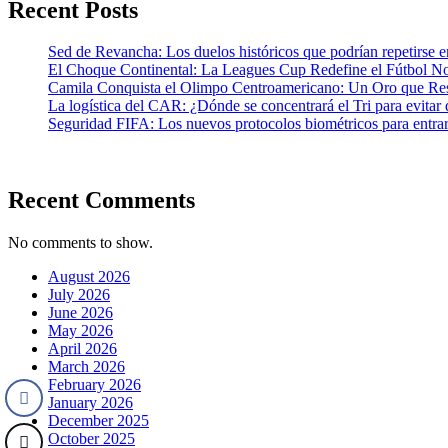
Recent Posts
Sed de Revancha: Los duelos históricos que podrían repetirse 
El Choque Continental: La Leagues Cup Redefine el Fútbol N
Camila Conquista el Olimpo Centroamericano: Un Oro que Re
La logística del CAR: ¿Dónde se concentrará el Tri para evitar 
Seguridad FIFA: Los nuevos protocolos biométricos para entrar 
Recent Comments
No comments to show.
August 2026
July 2026
June 2026
May 2026
April 2026
March 2026
February 2026
January 2026
December 2025
October 2025