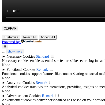
CERRAR
Customize
Reject All
Accept All
Powered by
✖
...
show more
►
Necessary Cookies
Standard
Necessary cookies enable essential site features like secure log-ins a
None
►
Functional Cookies
Remark
Functional cookies support features like content sharing on social medi
None
►
Analytical Cookies
Remark
Analytical cookies track visitor interactions, providing insights on metr
None
►
Advertisement Cookies
Remark
Advertisement cookies deliver personalized ads based on your previous
None