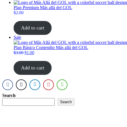
Plan Premium Más allá del GOL
$
2.00
Add to cart
Product
Sale
on
sale
Plan Básico Contendio Más allá del GOL
Original
Current
$
3.00
$
1.00
price
price
was:
is:
Add to cart
$3.00.
$1.00.
Search
Search