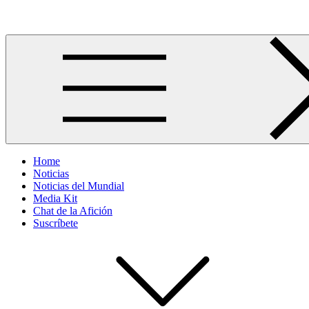
Skip
Más allá del GOL
to
content
Home
Noticias
Noticias del Mundial
Media Kit
Chat de la Afición
Suscríbete