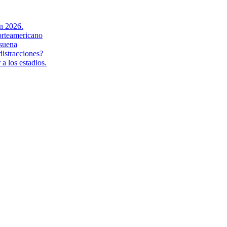
en 2026.
orteamericano
suena
distracciones?
a los estadios.